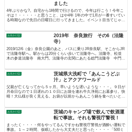
ました
4年ぶりかな?。自宅から1時間で行けるので、今年は行こう！今年こ
そは！・・・・・と思うこと、はや4年 1年の中で1月が一番すいてい
る時期なので先日の日曜日に行ってきました。イベント目当てじゃな
ければ1月がお勧めです。朝、自宅の外を見たら雪 ...
2019年 奈良旅行 その6（法隆
お出かけ記
寺）
2019/12/6（金）奈良公園のあと、バスに乗りJR奈良駅、そこからJR
で法隆寺駅へ。駅からは20分くらい歩いて法隆寺へ。法隆寺、松並
木の参道法隆寺 南大門。法隆寺の玄関にあたる総門法隆寺 中門。
軒が深く覆いかぶさり、正面が四間二戸と入口...
茨城県大洗町で「あんこうどぶ
お出かけ記
汁」とアクアワールド
父親が亡くなってから５ヶ月。早いような遅いような・・・。９日が
月命日なので１日遅れの１０日にお袋を連れ牛久浄苑にお墓参り。快
晴！大仏様が良く見える。お袋が以前からあんこう鍋を食べたいと言
っていたので、お墓参り終了後、あんこう鍋を食べに大洗町...
茨城のキャンプ場で飲んで飲酒運
お出かけ記
転で事故。それも警視庁警視！
まったく・・・・何をやってるんですかね警視庁警視が酒酔い運転で
事故。１～２時間、仮眠したから大丈夫だと思った・・・・「500ミ