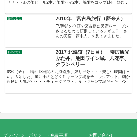
リリットルの缶ビール2本と缶酎ハイ2本、焼酎をコップ1杯」飲む人
ならわかると思いますが、この量は２時間じゃ絶対に抜...
2010年 宮古島旅行（夢来人）
お出かけ記
TV番組の企画で宮古島に民宿をオープン
させるために頑張っているレギュラーさ
んの民宿「夢来人」を見てきました。場
所はマンゴーで有名な「クマザ農園」の
すぐ近くです本人達は居ませんでした。
内装工事の方が工事中。そういえば、今
2017 北海道（7日目） 帯広観光
お出かけ記
回宿泊した民宿のオーナ...
ぶた丼、池田ワイン城、六花亭、
クランベリー
6/30（金） 晴れ13日間の北海道旅、残り半分・・・楽しい時間は早
い。３泊した、星に手のとどく丘キャンプ場をチェックアウト。朝か
ら良い天気だが・・・チェックアウト。良いキャンプ場だった！今日
は帯広周辺を観光予定。テント撤収後、帯広へと向か...
プライバシーポリシー・免責事項
お問い合わせ