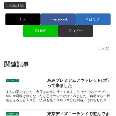
お出かけ記
X
Facebook
はてブ
LINE
コピー
えび
関連記事
あみプレミアムアウトレットに行
お出かけ記
って来ました
友人の話ではなく、今度は本当に行って来ました そろそろオープン
時の大混雑は無くなったと思うので出かけてみました。自宅から一般
道を走ること４０分、渋滞も無く９時３０分に到着。それなりに車は
ありましたが、この時間だと渋滞も無く余裕でした。特に買...
東京ディズニーランドで遊んでき
お出かけ記