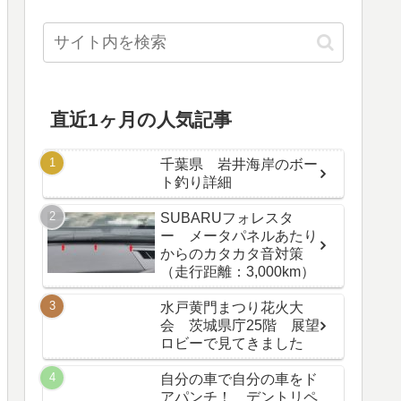
直近1ヶ月の人気記事
千葉県 岩井海岸のボー
ト釣り詳細
SUBARUフォレスタ
ー メータパネルあたり
からのカタカタ音対策
（走行距離：3,000km）
水戸黄門まつり花火大
会 茨城県庁25階 展望
ロビーで見てきました
自分の車で自分の車をド
アパンチ！ デントリペ