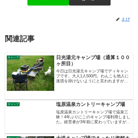
えび
関連記事
日光湯元キャンプ場（通算１００
キャンプ
ヶ所目）
今日は日光湯元キャンプ場でディキャン
プです。大人1人500円。わんこも他人に
迷惑を掛けないようにと言われますが利
用OKです。※2011年よりペット禁止にな
ったそうです。このキャンプ場は冬はス
キー場の場所ですので傾斜地が多いで
す。オートキャン...
塩原温泉カントリーキャンプ場
キャンプ
塩原温泉カントリーキャンプ場で温泉三
昧！4年ぶりにこのキャンプ場利用しまし
た。経営者が3年前に変わっていますが雰
囲気は昔のままです。このキャンプ場は
自家源泉をもっていて、キャンプ場内に
ある温泉は源泉掛け流しですごく良いお
キャンプ