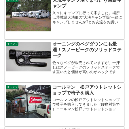
大洗キャンプ場でまったり海鮮キ
湯です。日帰り入浴も...
ャンプ
久々にキャンプに行って来ました。場所
は茨城県大洗町の”大洗キャンプ場”一緒に
キャンプしませんか?とお友達をお誘いし
て、４家族で２泊３日、まったりとキャ
ンプしてきました。那珂湊で海産物を買
いだして、ダッチオーブンで料理、美味
しいビールも沢山飲...
オーニングのペグダウンにも最
キャンプ
適！スノーピークのソリッドステ
ーク
色々なペグが販売されていますが、一押
しはスノーピークのソリッドステークで
す重いのと価格が高いのがネックです
が、性能は抜群。アスファルトにもペグ
ダウンできちゃいます キャンピングカー
のサイドオーニング、風が強い時、ロー
コールマン 松戸アウトレットシ
キャンプ
プを張ってペグダウンする...
ョップで椅子を購入
コールマンの松戸アウトレットショップ
で椅子を購入してきました（腰痛対策で
）コールマン松戸アウトレットショッ
プ。駐車場が狭いのでキャンピングカー
ではなく手前に見える軽自動車で・・・
佐野とかのプレミアムアウトレットにあ
るコールマンのアウトレッ...