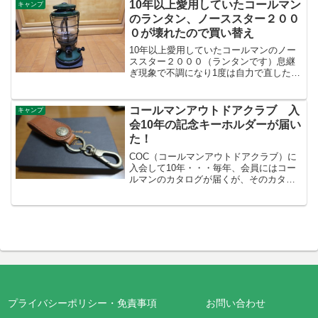
10年以上愛用していたコールマン
キャンプ
のランタン、ノーススター２００
０が壊れたので買い替え
10年以上愛用していたコールマンのノー
ススター２０００（ランタンです）息継
ぎ現象で不調になり1度は自力で直したあ
と2年間ほど使っていたが、とうとう壊れ
た。現象はガソリン漏れ＆バルブを閉じ
ても燃料供給が止まらない・・・すなわ
コールマンアウトドアクラブ 入
キャンプ
ち消えない（汗）。...
会10年の記念キーホルダーが届い
た！
COC（コールマンアウトドアクラブ）に
入会して10年・・・毎年、会員にはコー
ルマンのカタログが届くが、そのカタロ
グと一緒に入会10年の記念キーホルダー
が届いた。このような箱の中に・・・メ
ッセージ入会10年の記念キーホルダー。
しっかりとした作...
プライバシーポリシー・免責事項
お問い合わせ