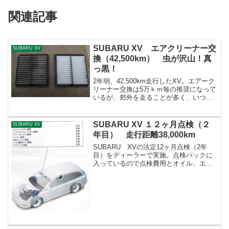
関連記事
SUBARU XV エアクリーナー交
SUBARU XV
換（42,500km） 虫が沢山！真
っ黒！
2年弱、42,500km走行したXV。エアーク
リーナー交換は5万ｋｍ毎の推奨になって
いるが、郊外を走ることが多く、いつも
車に虫がたくさん付くので、エアフィル
ターも汚れているだろうと思い、この距
離で交換することにした。スバル純正の
SUBARU XV １２ヶ月点検（２
SUBARU XV
エアフィルタ...
年目） 走行距離38,000km
SUBARU XVの法定12ヶ月点検（2年
目）をディーラーで実施。点検パックに
入っているので点検費用とオイル、エレ
メント交換代は無し。1年で約2万km走行
しているのと、説明書のサービスデータ
を見ると4万kmでデフオイル交換推奨に
なっていたの...