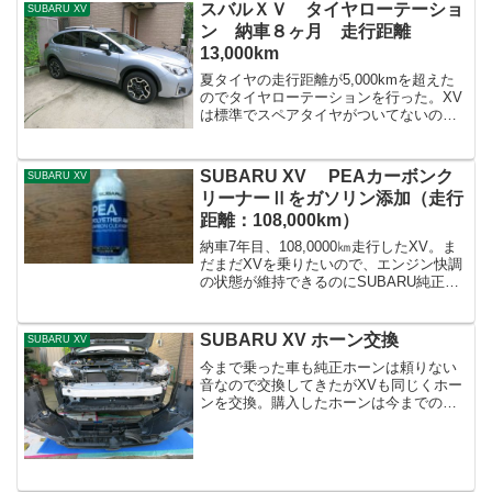
スバルＸＶ タイヤローテーショ
SUBARU XV
ン 納車８ヶ月 走行距離
13,000km
夏タイヤの走行距離が5,000kmを超えた
のでタイヤローテーションを行った。XV
は標準でスペアタイヤがついてないの
で、スタッドレスタイヤ1本を使ってロー
テーション。愛用している道具は以下の
３つニューレイトン エマーソン EM-29
SUBARU XV PEAカーボンク
SUBARU XV
トルクレ...
リーナーⅡをガソリン添加（走行
距離：108,000km）
納車7年目、108,0000㎞走行したXV。ま
だまだXVを乗りたいので、エンジン快調
の状態が維持できるのにSUBARU純正の
カーボンクリーナーをガソリンに添加。
この添加剤、評判もいい。10万ｋｍを超
えたのでこれからは5,000km毎に入れ
SUBARU XV ホーン交換
SUBARU XV
よ...
今まで乗った車も純正ホーンは頼りない
音なので交換してきたがXVも同じくホー
ンを交換。購入したホーンは今までの車
につけたものと同じ軽自動車やコンパク
トカーにも取り付け可能な小型タイプ。
大きいホーンは好きじゃないのでこのホ
ーンを愛用。小さい割に...