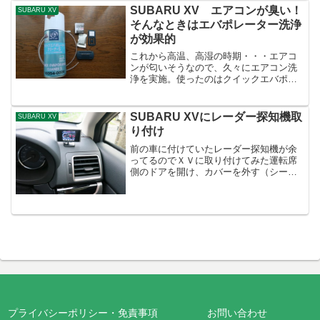
SUBARU XV エアコンが臭い！
SUBARU XV
そんなときはエバポレーター洗浄
が効果的
これから高温、高湿の時期・・・エアコ
ンが匂いそうなので、久々にエアコン洗
浄を実施。使ったのはクイックエバポレ
ータークリーナー。これはTOYOTAディ
ーラーでも使われているもの。何度か使
っているが、これは良い！お気に入りで
SUBARU XVにレーダー探知機取
SUBARU XV
す。前回使ったのは2...
り付け
前の車に付けていたレーダー探知機が余
ってるのでＸＶに取り付けてみた運転席
側のドアを開け、カバーを外す（シール
貼ってあるカバー）。手前に引けば外れ
るビス１本を外す（赤丸部分）このビス
を外し、パネルを手前に引っ張ると外せ
る。スイッチ類の配線があ...
プライバシーポリシー・免責事項
お問い合わせ