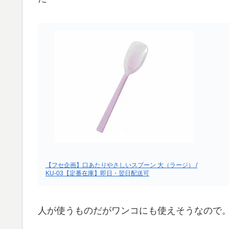
【フセ企画】口あたりやさしいスプーン 大（ラージ） /
KU-03【定番在庫】即日・翌日配送可
人が使うものだがワンコにも使えそうなので