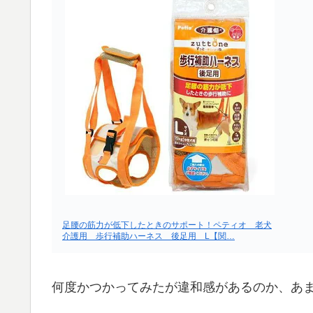
足腰の筋力が低下したときのサポート！ペティオ 老犬
介護用 歩行補助ハーネス 後足用 L【関…
何度かつかってみたが違和感があるのか、あ