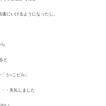
高速にいけるようになったし。
から
ると
「う○こビル」
・・・失礼しました
でかい