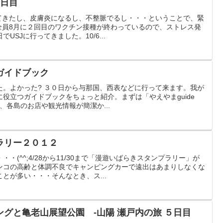
1日目
てきたし、皮膚炎になるし、不整脈でるし・・・ということで、緊
全員8月に２回目のワクチン接種が終わっているので、ストレス発
でUSJに行ってきました。10/6...
ガイドブック
た。よかった? ３０日から与那国、西表などに行って来ます。我が
役立つガイドブックをちょっと紹介。まずは「やえやまguide
り、各島のお店や観光情報が簡潔か...
ラリー２０１２
・(^^;4/28から11/30まで「漫遊いばらきスタンプラリー」が
ンコの高齢と体調不良でキャンピングカーで遠出はあまりしなくな
とが多い・・・そんなとき、ス...
ングと亀老山展望公園 -山陽 瀬戸内の旅 ５日目