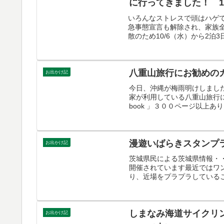
に行ってきました！ 
いろんなストレスで頭はハゲ
急事態宣言も解除され、家族
散のため10/6（水）から2泊3日
八重山旅行にお勧めの
お出かけ記
今日、沖縄が梅雨明けしまし
家が利用している八重山旅行に
book 」３００ページ以上あ
漫遊いばらきスタンプ
お出かけ記
茨城県民による茨城県情報・・・
開催されています最近ではワ
り、近場をプラプラしているこ
しまなみ海道サイクリ
お出かけ記