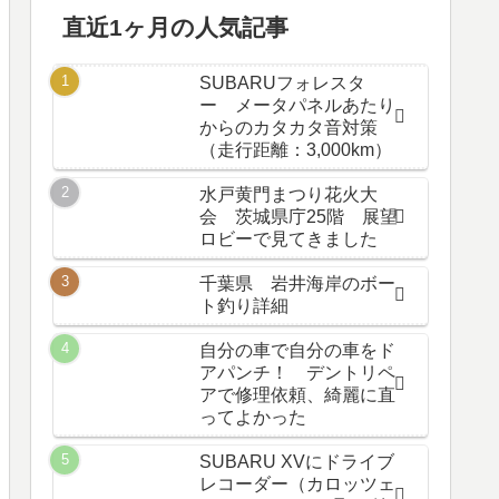
直近1ヶ月の人気記事
SUBARUフォレスタ
ー メータパネルあたり
からのカタカタ音対策
（走行距離：3,000km）
水戸黄門まつり花火大
会 茨城県庁25階 展望
ロビーで見てきました
千葉県 岩井海岸のボー
ト釣り詳細
自分の車で自分の車をド
アパンチ！ デントリペ
アで修理依頼、綺麗に直
ってよかった
SUBARU XVにドライブ
レコーダー（カロッツェ