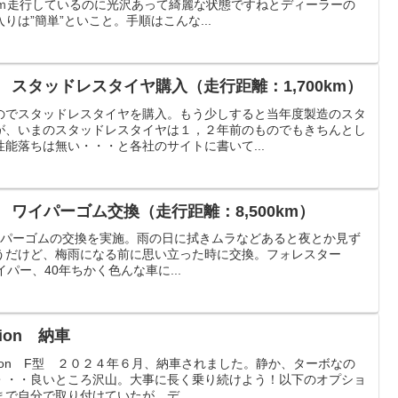
ｋｍ走行しているのに光沢あって綺麗な状態ですねとディーラーの
は”簡単”といこと。手順はこんな...
 スタッドレスタイヤ購入（走行距離：1,700km）
のでスタッドレスタイヤを購入。もう少しすると当年度製造のスタ
が、いまのスタッドレスタイヤは１，２年前のものでもきちんとし
能落ちは無い・・・と各社のサイトに書いて...
 ワイパーゴム交換（走行距離：8,500km）
イパーゴムの交換を実施。雨の日に拭きムラなどあると夜とか見ず
うだけど、梅雨になる前に思い立った時に交換。フォレスター
のワイパー、40年ちかく色んな車に...
ion 納車
dition F型 ２０２４年６月、納車されました。静か、ターボなの
・・・良いところ沢山。大事に長く乗り続けよう！以下のオプショ
で自分で取り付けていたが、デ...