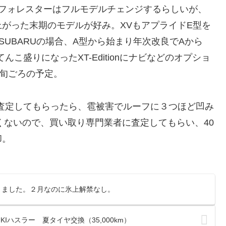
。来年、フォレスターはフルモデルチェンジするらしいが、
がった末期のモデルが好み。XVもアプライドE型を
UBARUの場合、A型から始まり年次改良でAから
こ盛りになったXT-Editionにナビなどのオプショ
中旬ごろの予定。
査定してもらったら、雹被害でルーフに３つほど凹み
くないので、買い取り専門業者に査定してもらい、40
却。
きました。２月なのに氷上解禁なし。
UKIハスラー 夏タイヤ交換（35,000km）