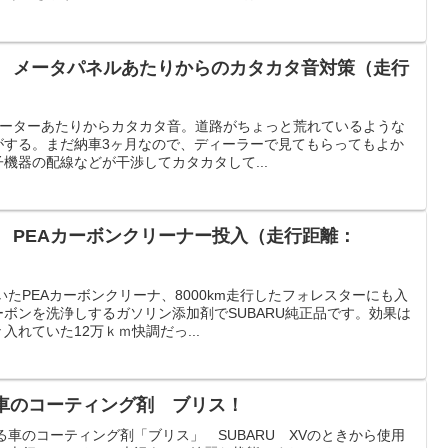
ー メータパネルあたりからのカタカタ音対策（走行
らメーターあたりからカタカタ音。道路がちょっと荒れているような
がする。まだ納車3ヶ月なので、ディーラーで見てもらってもよか
機器の配線などが干渉してカタカタして...
ー PEAカーボンクリーナー投入（走行距離：
たPEAカーボンクリーナ、8000km走行したフォレスターにも入
ボンを洗浄しするガソリン添加剤でSUBARU純正品です。効果は
れていた12万ｋｍ快調だっ...
る車のコーティング剤 ブリス！
る車のコーティング剤「ブリス」 SUBARU XVのときから使用