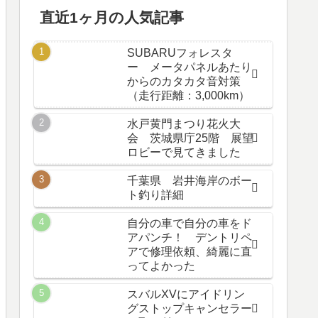
直近1ヶ月の人気記事
SUBARUフォレスタ
ー メータパネルあたり
からのカタカタ音対策
（走行距離：3,000km）
水戸黄門まつり花火大
会 茨城県庁25階 展望
ロビーで見てきました
千葉県 岩井海岸のボー
ト釣り詳細
自分の車で自分の車をド
アパンチ！ デントリペ
アで修理依頼、綺麗に直
ってよかった
スバルXVにアイドリン
グストップキャンセラー