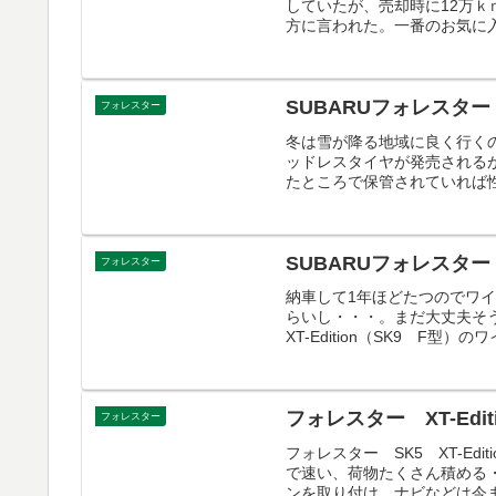
していたが、売却時に12万
方に言われた。一番のお気に入り
SUBARUフォレスター
フォレスター
冬は雪が降る地域に良く行く
ッドレスタイヤが発売される
たところで保管されていれば性
SUBARUフォレスター
フォレスター
納車して1年ほどたつのでワ
らいし・・・。まだ大丈夫そ
XT-Edition（SK9 F型）
フォレスター XT-Edit
フォレスター
フォレスター SK5 XT-E
で速い、荷物たくさん積める
ンを取り付け。ナビなどは今ま