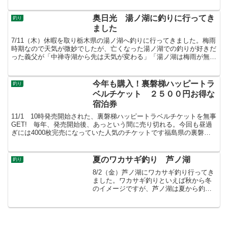
奥日光 湯ノ湖に釣りに行ってき
釣り
ました
7/11（木）休暇を取り栃木県の湯ノ湖へ釣りに行ってきました。梅雨
時期なので天気が微妙でしたが、亡くなった湯ノ湖での釣りが好きだ
った義父が「中禅寺湖から先は天気が変わる」「湯ノ湖は梅雨が無
い」とよく言ってた通り、中禅寺湖までは雨、中禅寺湖を...
今年も購入！裏磐梯ハッピートラ
釣り
ベルチケット ２５００円お得な
宿泊券
11/1 10時発売開始された、裏磐梯ハッピートラベルチケットを無事
GET! 毎年、発売開始後、あっという間に売り切れる。今回も昼過
ぎには4000枚完売になっていた人気のチケットです福島県の裏磐梯
エリアの宿泊が１人２５００円お得になるチケッ...
夏のワカサギ釣り 芦ノ湖
釣り
8/2（金）芦ノ湖にワカサギ釣り行ってき
ました。ワカサギ釣りといえば秋から冬
のイメージですが、芦ノ湖は夏から釣れ
るらしい。以前、芦ノ湖はマス釣りをや
ったことあるが、今回はワカサギ釣りが
メイン5時過ぎ、芦ノ湖に到着。風もなく
凪の芦ノ湖。手漕ぎ...