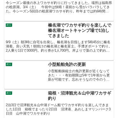
今シーズン最後の氷上ワカサギ釣りに行ってきました。場所は福島県
の桧原湖。3/4（土） 午前中は快晴！昼前から雪がパラパラしてき
た。今シーズン5回目の桧原湖ワカサギ釣り。昨年までは約6時間で1
人150匹前後（電動リール1本）釣れていたので楽し...
榛名湖でワカサギ釣りを楽しんで
釣り
榛名湖オートキャンプ場で1泊し
てきました
9/9（土）朝3時に自宅を出発し、榛名湖を目指します5時45分に榛名
湖着。良い天気！朝焼けの榛名湖と榛名富士。手漕ぎボートで釣り。
2人乗り1日で3000円。釣り券が1人700円。岸よりで藻の上で釣れて
いるとのことでボートが岸よりに集まってま...
小型船舶免許の更新
釣り
小型船舶操縦士の免許更新が近くなって
きた・・・有効期限は5年で1年前から更
新が可能です。忘れそうなので今のうち
に更新しておこう4年前に何か新しいこと
にチャレンジしようと2級小型船舶を取
得。その後、学科のみで1級にステップア
箱根・沼津観光＆山中湖ワカサギ
釣り
ップ出来るのがわか...
釣り
2泊3日で沼津観光＆山中湖ドーム船でワカサギ釣りを楽しんできま
した1日目 箱根でまったり2日目 沼津港、あわしまマリンパーク3
日目 山中湖でワカサギ釣り