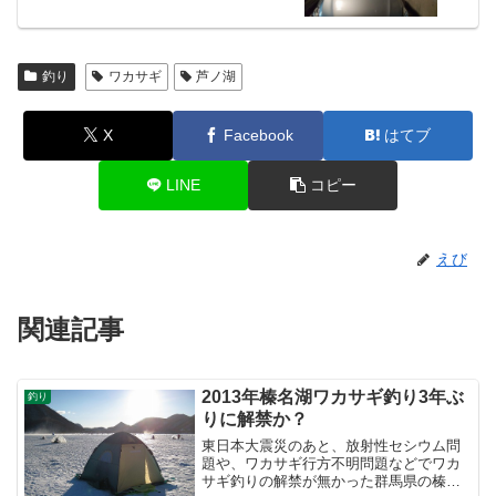
釣り
ワカサギ
芦ノ湖
X
Facebook
はてブ
LINE
コピー
えび
関連記事
2013年榛名湖ワカサギ釣り3年ぶ
釣り
りに解禁か？
東日本大震災のあと、放射性セシウム問
題や、ワカサギ行方不明問題などでワカ
サギ釣りの解禁が無かった群馬県の榛名