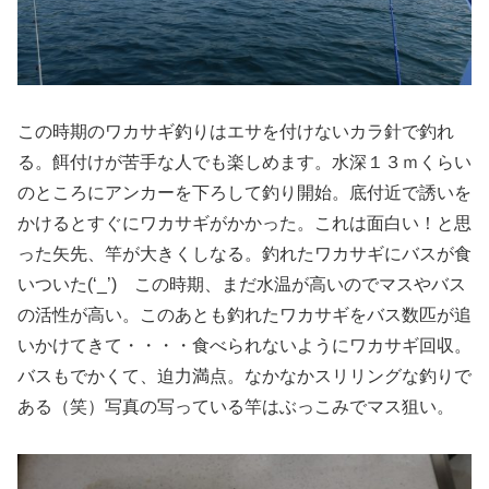
この時期のワカサギ釣りはエサを付けないカラ針で釣れ
る。餌付けが苦手な人でも楽しめます。水深１３ｍくらい
のところにアンカーを下ろして釣り開始。底付近で誘いを
かけるとすぐにワカサギがかかった。これは面白い！と思
った矢先、竿が大きくしなる。釣れたワカサギにバスが食
いついた(‘_’) この時期、まだ水温が高いのでマスやバス
の活性が高い。このあとも釣れたワカサギをバス数匹が追
いかけてきて・・・・食べられないようにワカサギ回収。
バスもでかくて、迫力満点。なかなかスリリングな釣りで
ある（笑）写真の写っている竿はぶっこみでマス狙い。