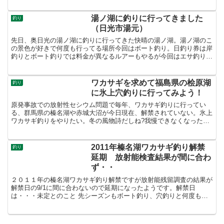
ミニドーム船が動くので仕掛けがまっす
ぐに落ちない状態で釣りにくい。釣果
湯ノ湖に釣りに行ってきました
は・・・140匹120...
釣り
（日光市湯元）
先日、奥日光の湯ノ湖に釣りに行ってきた快晴の湯ノ湖。湯ノ湖のこ
の景色が好きで何度も行ってる場所今回はボート釣り。日釣り券は岸
釣りとボート釣りでは料金が異なるルアーもやるが今回はエサ釣りの
み。ぼ?っと景色とウキを眺めていたかったので(^^;釣...
ワカサギを求めて福島県の桧原湖
釣り
に氷上穴釣りに行ってみよう！
原発事故での放射性セシウム問題で毎年、ワカサギ釣りに行ってい
る、群馬県の榛名湖や赤城大沼が今日現在、解禁されていない。氷上
ワカサギ釣りをやりたい。冬の風物詩だしね?我慢できなくなったの
で、桧原湖に行ってみよう！桧原湖も毎年、キャンピングカー...
2011年榛名湖ワカサギ釣り解禁
釣り
延期 放射能検査結果が間に合わ
ず・・
２０１１年の榛名湖ワカサギ釣り解禁ですが放射能残留調査の結果が
解禁日の9/1に間に合わないので延期になったようです。解禁日
は・・・未定とのこと 先シーズンもボート釣り、穴釣りと何度も通
ったところなので、安全か確認され解禁されることを願ってま...