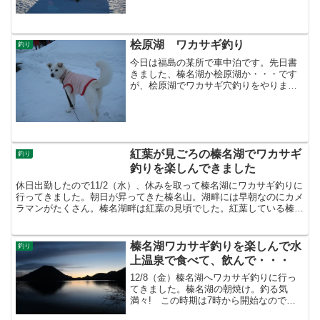
湖漁協は今シーズン9/1からボート釣りの
解禁を決定8/25の総会で解禁可否を正式
決定するようだ。情報：上毛新聞WEBサ
イトただ、放射...
桧原湖 ワカサギ釣り
釣り
今日は福島の某所で車中泊です。先日書
きました、榛名湖か桧原湖か・・・です
が、桧原湖でワカサギ穴釣りをやりまし
た。気温が高く、雪ではなく雨が時々降
ってました さすが平日、人も少なくのん
びり釣りを楽しめました。榛名湖は解禁
日ですごいことになって...
紅葉が見ごろの榛名湖でワカサギ
釣り
釣りを楽しんできました
休日出勤したので11/2（水）、休みを取って榛名湖にワカサギ釣りに
行ってきました。朝日が昇ってきた榛名山。湖畔には早朝なのにカメ
ラマンがたくさん。榛名湖畔は紅葉の見頃でした。紅葉している榛名
山。榛名湖はべた凪朝一はゆうすげ前のポイントに向か...
榛名湖ワカサギ釣りを楽しんで水
釣り
上温泉で食べて、飲んで・・・
12/8（金）榛名湖へワカサギ釣りに行っ
てきました。榛名湖の朝焼け。釣る気
満々! この時期は7時から開始なので時
間まで待機。この日は風が強く、借りた